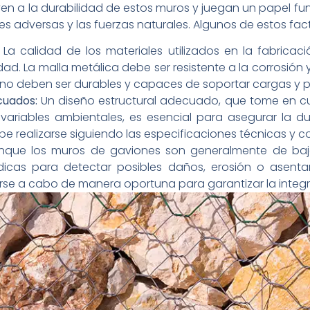
uyen a la durabilidad de estos muros y juegan un papel 
les adversas y las fuerzas naturales. Algunos de estos fac
La calidad de los materiales utilizados en la fabricac
ad. La malla metálica debe ser resistente a la corrosión y
leno deben ser durables y capaces de soportar cargas y p
cuados:
Un diseño estructural adecuado, que tome en cuen
s variables ambientales, es esencial para asegurar la d
e realizarse siguiendo las especificaciones técnicas y 
que los muros de gaviones son generalmente de bajo
ódicas para detectar posibles daños, erosión o asenta
arse a cabo de manera oportuna para garantizar la integr