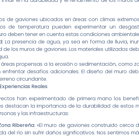
influir en la durabilidad y el rendimiento de los muros d
s de gaviones ubicados en áreas con climas extremos, ex
os de temperatura pueden experimentar un desgast
muro deben tener en cuenta estas condiciones ambientale
d:
La presencia de agua, ya sea en forma de lluvia, in
 de los muros de gaviones. Los materiales utilizados debe
gua.
 áreas propensas a la erosión o sedimentación, como zo
nfrentar desafíos adicionales. El diseño del muro deb
terreno circundante.
 Experiencias Reales
ctos han experimentado de primera mano los benefi
es destacan la importancia de la durabilidad de estos 
sonas y las infraestructuras:
Zona Ribereña:
«El muro de gaviones construido cerca de
a del río sin sufrir daños significativos. Nos sentimos m