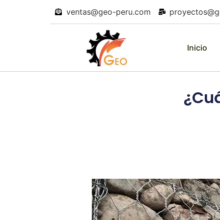
ventas@geo-peru.com
proyectos@g
Inicio
¿Cuá